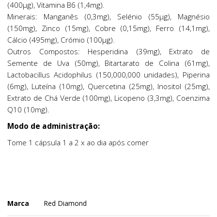
(400μg), Vitamina B6 (1,4mg).
Minerais: Manganês (0,3mg), Selénio (55μg), Magnésio
(150mg), Zinco (15mg), Cobre (0,15mg), Ferro (14,1mg),
Cálcio (495mg), Crómio (100μg).
Outros Compostos: Hesperidina (39mg), Extrato de
Semente de Uva (50mg), Bitartarato de Colina (61mg),
Lactobacillus Acidophilus (150,000,000 unidades), Piperina
(6mg), Luteína (10mg), Quercetina (25mg), Inositol (25mg),
Extrato de Chá Verde (100mg), Licopeno (3,3mg), Coenzima
Q10 (10mg).
Modo de administração:
Tome 1 cápsula 1 a 2 x ao dia após comer
Marca
Red Diamond