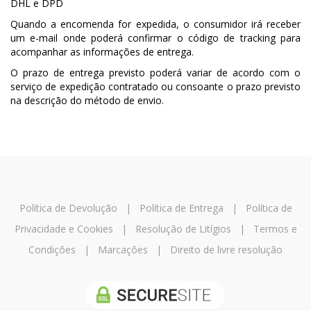
DHL e DPD
Quando a encomenda for expedida, o consumidor irá receber
um e-mail onde poderá confirmar o código de tracking para
acompanhar as informações de entrega.
O prazo de entrega previsto poderá variar de acordo com o
serviço de expedição contratado ou consoante o prazo previsto
na descrição do método de envio.
Política de Devolução
|
Política de Entrega
|
Política de
Privacidade e Cookies
|
Resolução de Litígios
|
Termos e
Condições
|
Marcações
|
Direito de livre resolução