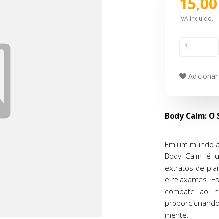
15,00
IVA incluído.
Adicionar 
Body Calm: O 
Em um mundo ag
Body Calm é 
extratos de pla
e relaxantes. E
combate ao ne
proporcionando
mente.