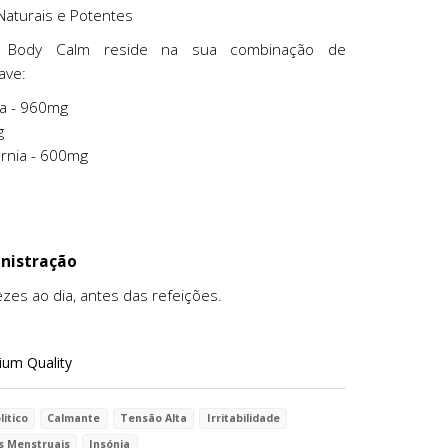
aturais e Potentes
o Body Calm reside na sua combinação de
ave:
ra - 960mg
g
órnia - 600mg
nistração
zes ao dia, antes das refeições.
um Quality
litico
Calmante
Tensão Alta
Irritabilidade
s Menstruais
Insónia