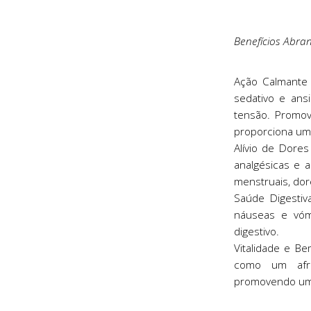
Benefícios Abra
Ação Calmante 
sedativo e ansi
tensão. Promov
proporciona um
Alívio de Dore
analgésicas e a
menstruais, do
Saúde Digestiva
náuseas e vómi
digestivo.
Vitalidade e B
como um afrod
promovendo uma