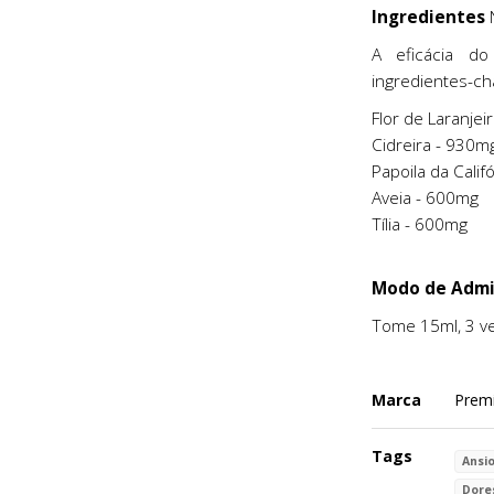
Ingredientes
N
A eficácia d
ingredientes-ch
Flor de Laranjei
Cidreira - 930m
Papoila da Calif
Aveia - 600mg
Tília - 600mg
Modo de Admi
Tome 15ml, 3 ve
Marca
Premi
Tags
Ansio
Dore